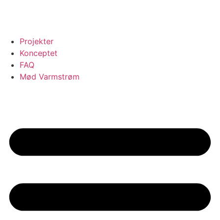
Videre
til
indhold
Projekter
Konceptet
FAQ
Mød Varmstrøm